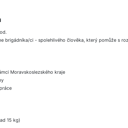
u
od.
brigádníka/ci - spolehlivého člověka, který pomůže s ro
rámci Moravskoslezského kraje
my
 práce
ad 15 kg)