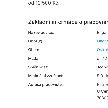
od 12 500 Kč.
Základní informace o pracovní
Název pozice:
Brigá
Obor(y):
Obcho
Obec:
Ostra
Mzda:
od 12
Směnnost:
Jedno
Minimální vzdělání:
Střed
Adresa pracoviště:
Patron
U Cem
7030