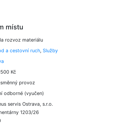
m místu
da rozvoz materiálu
d a cestovní ruch
,
Služby
va
 500 Kč
směnný provoz
ní odborné (vyučen)
us servis Ostrava, s.r.o.
entárny 1203/26
0