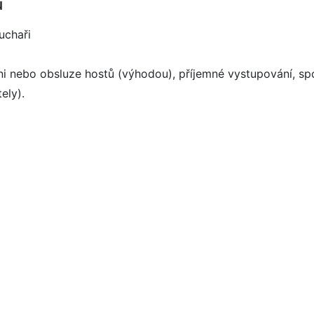
u
uchaři
i nebo obsluze hostů (výhodou), příjemné vystupování, spol
ely).