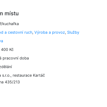
m místu
ř/kuchařka
d a cestovní ruch
,
Výroba a provoz
,
Služby
va
 400 Kč
á pracovní doba
zdělání
 s.r.o., restaurace Kartáč
jna 435/213