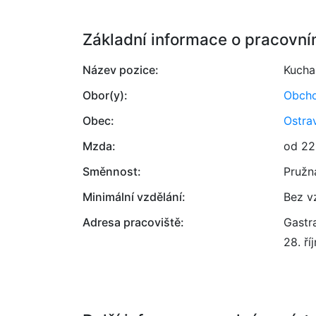
Základní informace o pracovní
Název pozice:
Kucha
Obor(y):
Obcho
Obec:
Ostra
Mzda:
od 22
Směnnost:
Pružn
Minimální vzdělání:
Bez v
Adresa pracoviště:
Gastra
28. ří