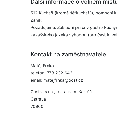
Další informace o volném míst
512 Kuchaři (kromě šéfkuchařů), pomocní k
Zamk
Požadujeme: Základní praxi v gastro kuchyn
kazašského jazyka výhodou (pro část klient
Kontakt na zaměstnavatele
Matěj Frnka
telefon: 773 232 643
email: matejfrnka@post.cz
Gastra s.r.o., restaurace Kartáč
Ostrava
70900