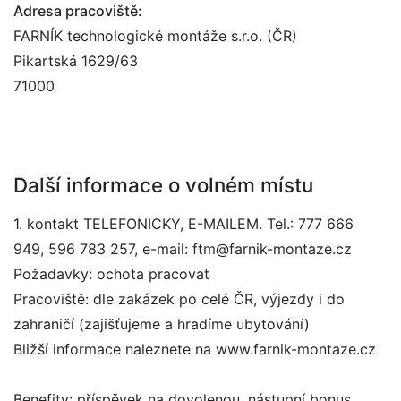
Adresa pracoviště:
FARNÍK technologické montáže s.r.o. (ČR)
Pikartská 1629/63
71000
Další informace o volném místu
1. kontakt TELEFONICKY, E-MAILEM. Tel.: 777 666
949, 596 783 257, e-mail: ftm@farnik-montaze.cz
Požadavky: ochota pracovat
Pracoviště: dle zakázek po celé ČR, výjezdy i do
zahraničí (zajišťujeme a hradíme ubytování)
Bližší informace naleznete na www.farnik-montaze.cz
Benefity: příspěvek na dovolenou, nástupní bonus,