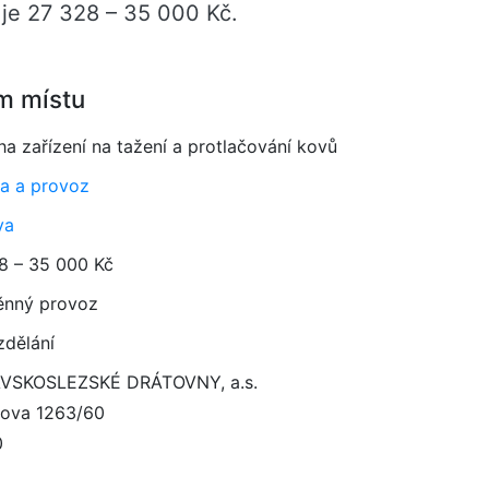
 je 27 328 – 35 000 Kč.
m místu
ha zařízení na tažení a protlačování kovů
a a provoz
va
8 – 35 000 Kč
ěnný provoz
zdělání
VSKOSLEZSKÉ DRÁTOVNY, a.s.
bova 1263/60
0