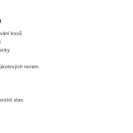
u
ování kovů
c
nicky
e úkolových norem.
votní stav.