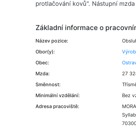
protlačování kovů". Nástupní mzda
Základní informace o pracovní
Název pozice:
Obslu
Obor(y):
Výrob
Obec:
Ostra
Mzda:
27 32
Směnnost:
Třísm
Minimální vzdělání:
Bez v
Adresa pracoviště:
MORA
Sylla
7030