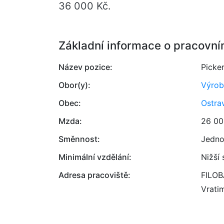
36 000 Kč.
Základní informace o pracovní
Název pozice:
Picke
Obor(y):
Výrob
Obec:
Ostra
Mzda:
26 00
Směnnost:
Jedno
Minimální vzdělání:
Nižší
Adresa pracoviště:
FILOBA
Vrati