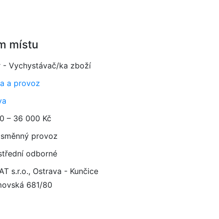
m místu
r - Vychystávač/ka zboží
a a provoz
va
0 – 36 000 Kč
směnný provoz
 střední odborné
T s.r.o., Ostrava - Kunčice
movská 681/80