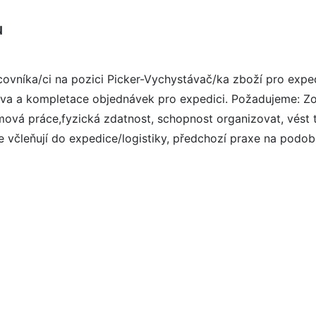
u
ovníka/ci na pozici Picker-Vychystávač/ka zboží pro exped
prava a kompletace objednávek pro expedici. Požadujeme: Z
ýmová práce,fyzická zdatnost, schopnost organizovat, vést
se včleňují do expedice/logistiky, předchozí praxe na podo