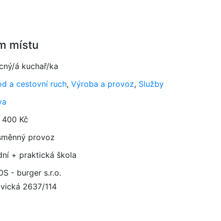
m místu
ný/á kuchař/ka
d a cestovní ruch
,
Výroba a provoz
,
Služby
va
 400 Kč
směnný provoz
dní + praktická škola
S - burger s.r.o.
vická 2637/114