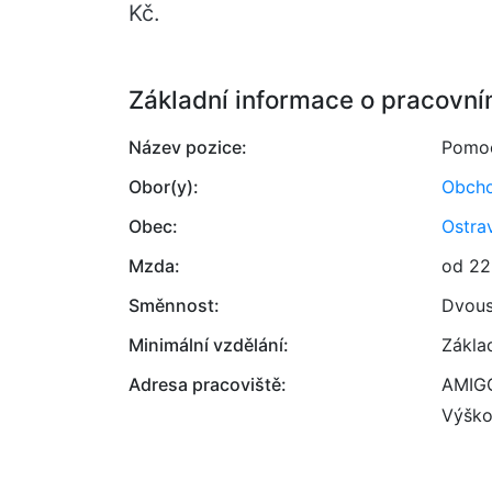
Kč.
Základní informace o pracovní
Název pozice:
Pomoc
Obor(y):
Obcho
Obec:
Ostra
Mzda:
od 22
Směnnost:
Dvou
Minimální vzdělání:
Zákla
Adresa pracoviště:
AMIGO
Výško