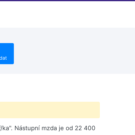
dat
ř/ka". Nástupní mzda je od 22 400