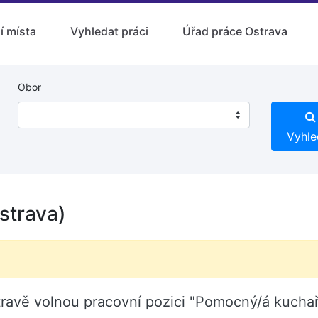
í místa
Vyhledat práci
Úřad práce Ostrava
Obor
Vyhle
strava)
stravě volnou pracovní pozici "Pomocný/á kucha