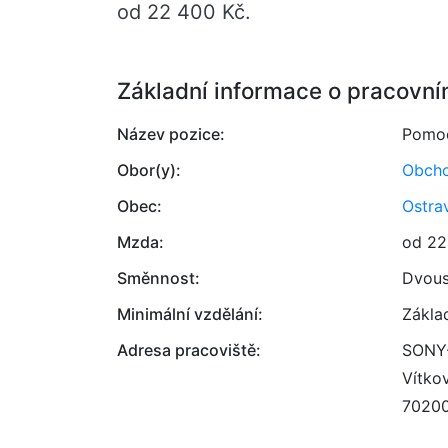
od 22 400 Kč.
Základní informace o pracovní
Název pozice:
Pomoc
Obor(y):
Obcho
Obec:
Ostra
Mzda:
od 22
Směnnost:
Dvou
Minimální vzdělání:
Zákla
Adresa pracoviště:
SONY-
Vítko
7020