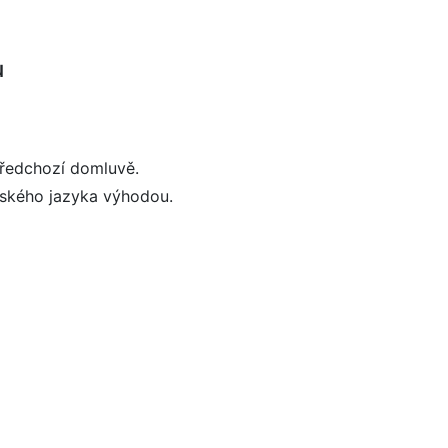
u
předchozí domluvě.
mského jazyka výhodou.