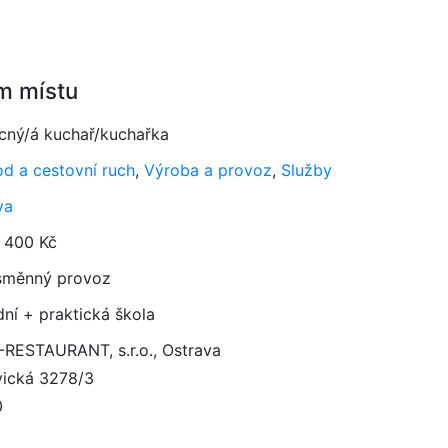
m místu
ný/á kuchař/kuchařka
d a cestovní ruch
,
Výroba a provoz
,
Služby
va
 400 Kč
směnný provoz
dní + praktická škola
RESTAURANT, s.r.o., Ostrava
vická 3278/3
0