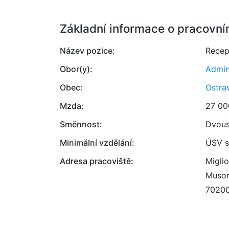
Základní informace o pracovní
Název pozice:
Recep
Obor(y):
Admin
Obec:
Ostra
Mzda:
27 00
Směnnost:
Dvou
Minimální vzdělání:
ÚSV s
Adresa pracoviště:
Miglio
Musor
7020