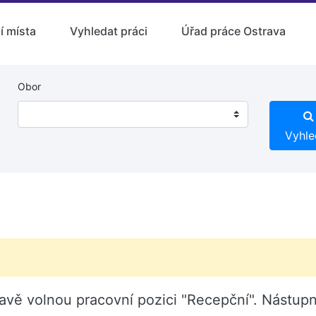
í místa
Vyhledat práci
Úřad práce Ostrava
Obor
Vyhle
stravě volnou pracovní pozici "Recepční". Nástu