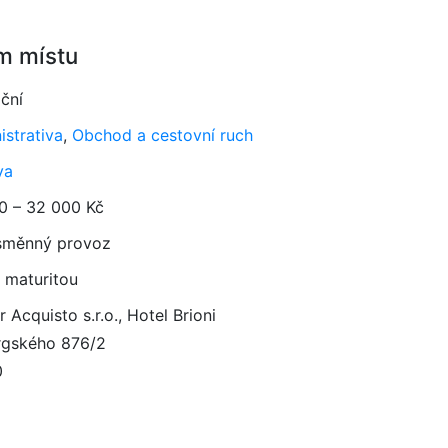
m místu
ční
istrativa
,
Obchod a cestovní ruch
va
0 – 32 000 Kč
směnný provoz
 maturitou
r Acquisto s.r.o., Hotel Brioni
gského 876/2
0