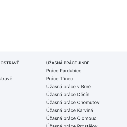
 OSTRAVĚ
ÚŽASNÁ PRÁCE JINDE
ě
Práce Pardubice
stravě
Práce Třinec
Úžasná práce v Brně
Úžasná práce Děčín
Úžasná práce Chomutov
Úžasná práce Karviná
Úžasná práce Olomouc
Úžasná práce Prostějov