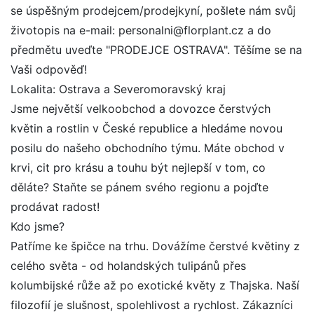
se úspěšným prodejcem/prodejkyní, pošlete nám svůj
životopis na e-mail: personalni@florplant.cz a do
předmětu uveďte "PRODEJCE OSTRAVA". Těšíme se na
Vaši odpověď!
Lokalita: Ostrava a Severomoravský kraj
Jsme největší velkoobchod a dovozce čerstvých
květin a rostlin v České republice a hledáme novou
posilu do našeho obchodního týmu. Máte obchod v
krvi, cit pro krásu a touhu být nejlepší v tom, co
děláte? Staňte se pánem svého regionu a pojďte
prodávat radost!
Kdo jsme?
Patříme ke špičce na trhu. Dovážíme čerstvé květiny z
celého světa - od holandských tulipánů přes
kolumbijské růže až po exotické květy z Thajska. Naší
filozofií je slušnost, spolehlivost a rychlost. Zákazníci