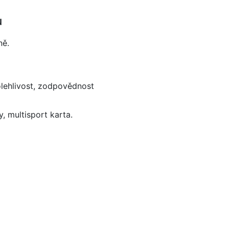
u
ně.
olehlivost, zodpovědnost
, multisport karta.