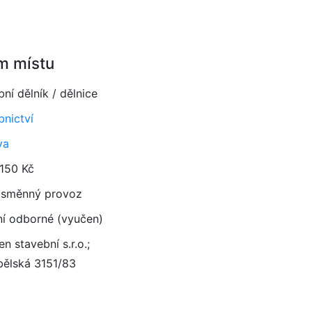
m místu
ní dělník / dělnice
bnictví
va
 150 Kč
směnný provoz
ní odborné (vyučen)
n stavební s.r.o.;
bělská 3151/83