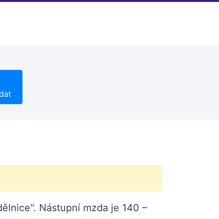
dat
 dělnice". Nástupní mzda je 140 –