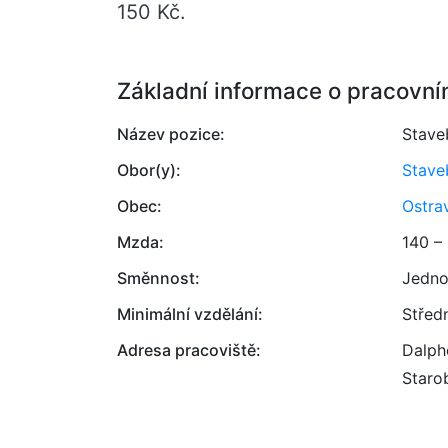
150 Kč.
Základní informace o pracovní
Název pozice:
Staveb
Obor(y):
Stave
Obec:
Ostra
Mzda:
140 –
Směnnost:
Jedno
Minimální vzdělání:
Střed
Adresa pracoviště:
Dalphe
Staro