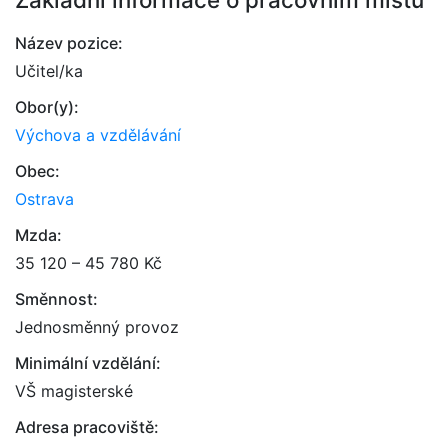
Název pozice:
Učitel/ka
Obor(y):
Výchova a vzdělávání
Obec:
Ostrava
Mzda:
35 120 – 45 780 Kč
Směnnost:
Jednosměnný provoz
Minimální vzdělání:
VŠ magisterské
Adresa pracoviště: