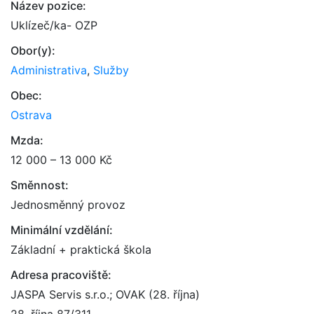
Název pozice:
Uklízeč/ka- OZP
Obor(y):
Administrativa
,
Služby
Obec:
Ostrava
Mzda:
12 000 – 13 000 Kč
Směnnost:
Jednosměnný provoz
Minimální vzdělání:
Základní + praktická škola
Adresa pracoviště:
JASPA Servis s.r.o.; OVAK (28. října)