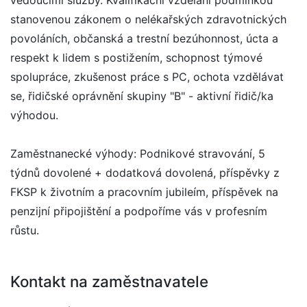
vedoucími služby. Kvalifikační vzdělání podmínkou
stanovenou zákonem o nelékařských zdravotnických
povoláních, občanská a trestní bezúhonnost, úcta a
respekt k lidem s postižením, schopnost týmové
spolupráce, zkušenost práce s PC, ochota vzdělávat
se, řidičské oprávnění skupiny "B" - aktivní řidič/ka
výhodou.
Zaměstnanecké výhody: Podnikové stravování, 5
týdnů dovolené + dodatková dovolená, příspěvky z
FKSP k životním a pracovním jubileím, příspěvek na
penzijní připojištění a podpoříme vás v profesním
růstu.
Kontakt na zaměstnavatele