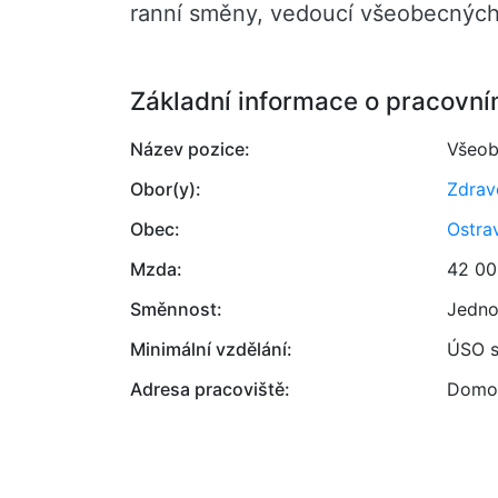
ranní směny, vedoucí všeobecných
Základní informace o pracovní
Název pozice:
Všeob
Obor(y):
Zdrav
Obec:
Ostra
Mzda:
42 00
Směnnost:
Jedno
Minimální vzdělání:
ÚSO s
Adresa pracoviště:
Domov