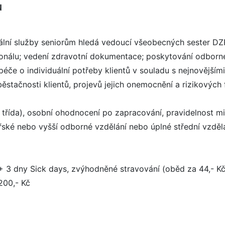
u
ální služby seniorům hledá vedoucí všeobecných sester DZ
onálu; vedení zdravotní dokumentace; poskytování odborn
éče o individuální potřeby klientů v souladu s nejnovější
stačnosti klientů, projevů jejich onemocnění a rizikových 
11. třída), osobní ohodnocení po zapracování, pravidelnos
ké nebo vyšší odborné vzdělání nebo úplné střední vzdělán
3 dny Sick days, zvýhodněné stravování (oběd za 44,- Kč)
 200,- Kč