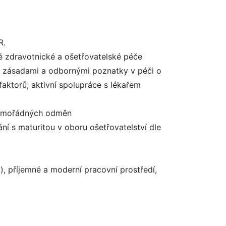
R.
é zdravotnické a ošetřovatelské péče
mi zásadami a odbornými poznatky v péči o
faktorů; aktivní spolupráce s lékařem
t mimořádných odměn
í s maturitou v oboru ošetřovatelství dle
, příjemné a moderní pracovní prostředí,