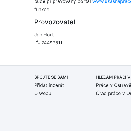
bude připravovaný portál
www.uzasnaprac
funkce.
Provozovatel
Jan Hort
IČ: 74497511
SPOJTE SE SÁMI
HLEDÁM PRÁCI
V
Přidat inzerát
Práce v Ostrav
O webu
Úřad práce v O