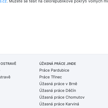
e.cz
. Můžete se těšit na celorepublikové pokrytí volných m
 OSTRAVĚ
ÚŽASNÁ PRÁCE JINDE
ě
Práce Pardubice
stravě
Práce Třinec
Úžasná práce v Brně
Úžasná práce Děčín
Úžasná práce Chomutov
Úžasná práce Karviná