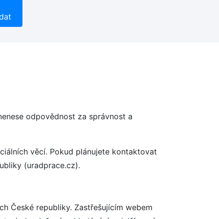
dat
 nenese odpovědnost za správnost a
ciálních věcí. Pokud plánujete kontaktovat
bliky (uradprace.cz).
ech České republiky. Zastřešujícím webem