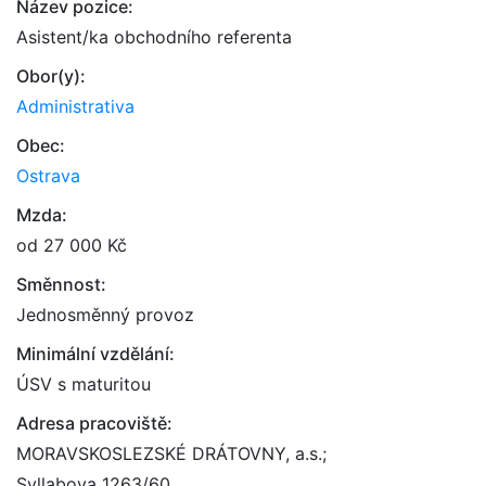
Název pozice:
Asistent/ka obchodního referenta
Obor(y):
Administrativa
Obec:
Ostrava
Mzda:
od 27 000 Kč
Směnnost:
Jednosměnný provoz
Minimální vzdělání:
ÚSV s maturitou
Adresa pracoviště:
MORAVSKOSLEZSKÉ DRÁTOVNY, a.s.;
Syllabova 1263/60