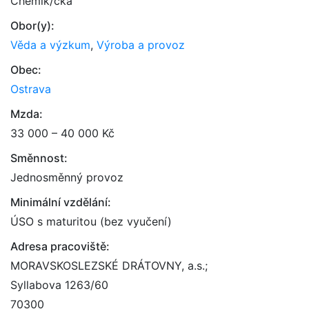
Chemik/čka
Obor(y):
Věda a výzkum
,
Výroba a provoz
Obec:
Ostrava
Mzda:
33 000 – 40 000 Kč
Směnnost:
Jednosměnný provoz
Minimální vzdělání:
ÚSO s maturitou (bez vyučení)
Adresa pracoviště:
MORAVSKOSLEZSKÉ DRÁTOVNY, a.s.;
Syllabova 1263/60
70300