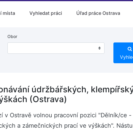
í místa
Vyhledat práci
Úřad práce Ostrava
Obor
Vyhle
konávání údržbářských, klempířsk
ýškách (Ostrava)
zí v Ostravě volnou pracovní pozici "Dělník/ce 
ckých a zámečnických prací ve výškách". Nást