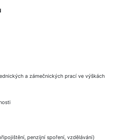
u
zednických a zámečnických prací ve výškách
nosti
připojištění, penzijní spoření, vzdělávání)