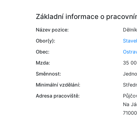
Základní informace o pracovní
Název pozice:
Dělní
Obor(y):
Stave
Obec:
Ostra
Mzda:
35 00
Směnnost:
Jedno
Minimální vzdělání:
Střed
Adresa pracoviště:
Půjčov
Na Já
71000