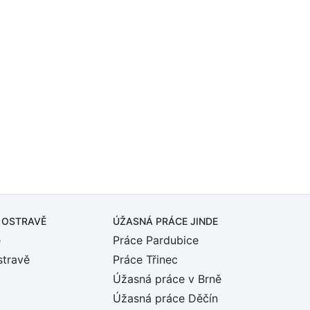
 OSTRAVĚ
ÚŽASNÁ PRÁCE JINDE
ě
Práce Pardubice
stravě
Práce Třinec
Úžasná práce v Brně
Úžasná práce Děčín