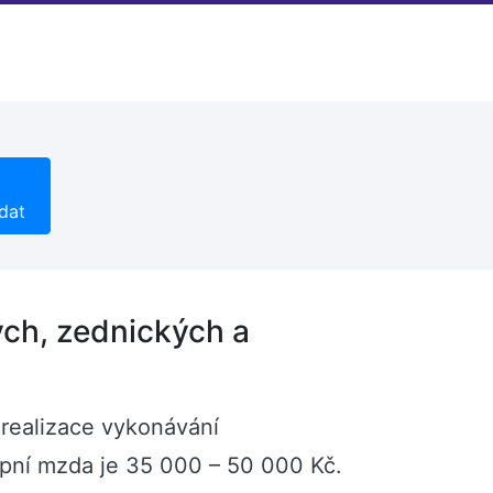
dat
ých, zednických a
- realizace vykonávání
upní mzda je 35 000 – 50 000 Kč.