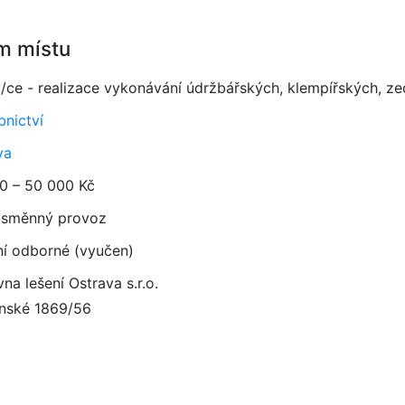
m místu
k/ce - realizace vykonávání údržbářských, klempířských, z
bnictví
va
0 – 50 000 Kč
směnný provoz
ní odborné (vyučen)
na lešení Ostrava s.r.o.
nské 1869/56