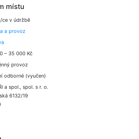
m místu
k/ce v údržbě
a a provoz
va
0 – 35 000 Kč
ěnný provoz
ní odborné (vyučen)
 a spol., spol. s r. o.
ská 6132/19
0
u