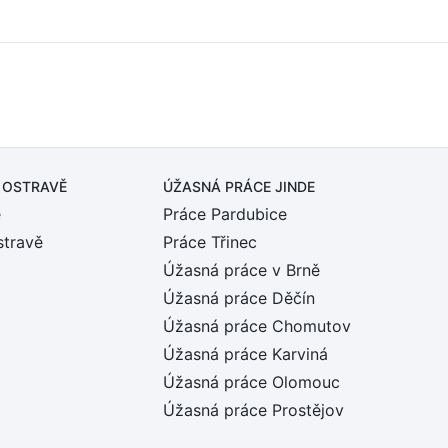
 OSTRAVĚ
ÚŽASNÁ PRÁCE JINDE
ě
Práce Pardubice
stravě
Práce Třinec
Úžasná práce v Brně
Úžasná práce Děčín
Úžasná práce Chomutov
Úžasná práce Karviná
Úžasná práce Olomouc
Úžasná práce Prostějov