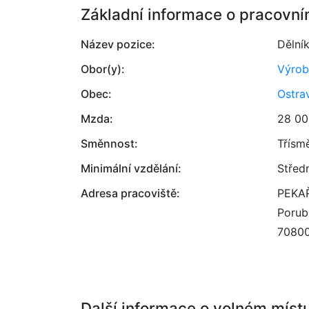
Základní informace o pracovní
Název pozice:
Dělní
Obor(y):
Výrob
Obec:
Ostra
Mzda:
28 00
Směnnost:
Třísm
Minimální vzdělání:
Střed
Adresa pracoviště:
PEKAŘI
Porub
7080
Další informace o volném míst