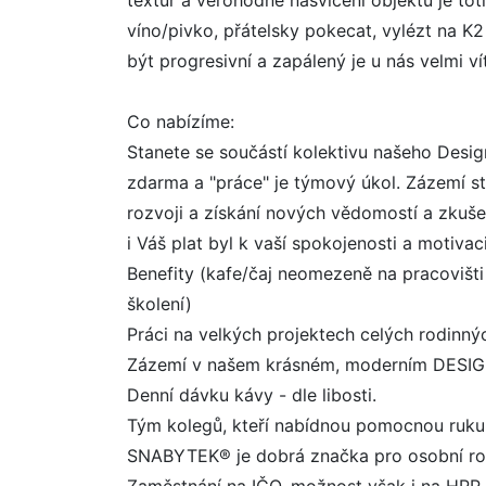
textur a věrohodné nasvícení objektu je tot
víno/pivko, přátelsky pokecat, vylézt na K
být progresivní a zapálený je u nás velmi ví
Co nabízíme:
Stanete se součástí kolektivu našeho Desig
zdarma a "práce" je týmový úkol. Zázemí st
rozvoji a získání nových vědomostí a zkuše
i Váš plat byl k vaší spokojenosti a motiva
Benefity (kafe/čaj neomezeně na pracovišti
školení)
Práci na velkých projektech celých rodinný
Zázemí v našem krásném, moderním DESIG
Denní dávku kávy - dle libosti.
Tým kolegů, kteří nabídnou pomocnou ruku
SNABYTEK® je dobrá značka pro osobní ro