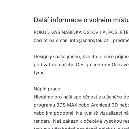
Další informace o volném míst
POKUD VÁS NABÍDKA OSLOVILA, POŠLETE NÁ
zasílat na email: info@snabytek.cz , před
Design je naše jméno, kvalita je naše příjm
podívat do našeho Design centra v Ostravě
týmu.
Náplň práce:
Hledáme pro naši společnost zkušeného desi
programu 3DS MAX nebo Archicad 3D nebo j
nebo jím podobné. Na kvalitě vizualizací nám
renderu. Náš zákazník očekává vysokou real