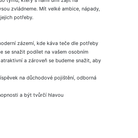
do týmu, který s námi umí zajít na
Lysou zvládneme. Mít velké ambice, nápady,
jejich potřeby.
 moderní zázemí, kde káva teče dle potřeby
me se snažit podílet na vašem osobním
 atraktivní a zároveň se budeme snažit, aby
příspěvek na důchodové pojištění, odborná
opnosti a být tvůrčí hlavou