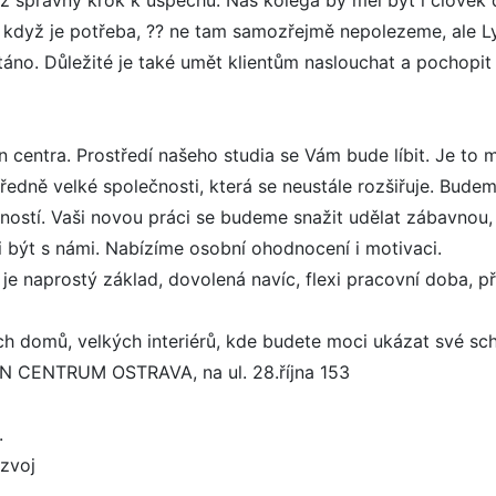
iž správný krok k úspěchu. Náš kolega by měl být i člověk 
2 když je potřeba, ?? ne tam samozřejmě nepolezeme, ale 
táno. Důležité je také umět klientům naslouchat a pochopit 
n centra. Prostředí našeho studia se Vám bude líbit. Je to
ředně velké společnosti, která se neustále rozšiřuje. Bude
ností. Vaši novou práci se budeme snažit udělat zábavnou,
ci být s námi. Nabízíme osobní ohodnocení i motivaci.
 je naprostý základ, dovolená navíc, flexi pracovní doba, 
ch domů, velkých interiérů, kde budete moci ukázat své sch
N CENTRUM OSTRAVA, na ul. 28.října 153
.
zvoj