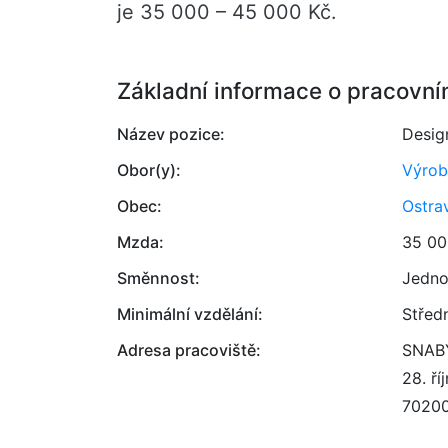
je 35 000 – 45 000 Kč.
Základní informace o pracovní
Název pozice:
Design
Obor(y):
Výrob
Obec:
Ostra
Mzda:
35 00
Směnnost:
Jedno
Minimální vzdělání:
Střed
Adresa pracoviště:
SNABY
28. ř
7020