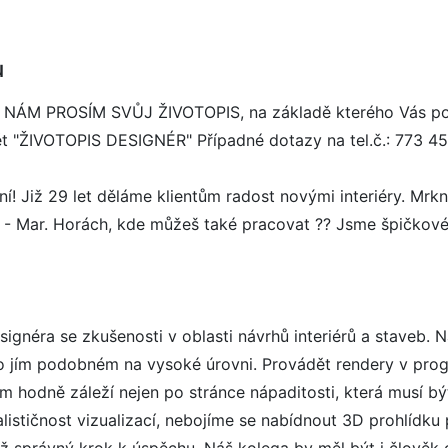
u
M PROSÍM SVŮJ ŽIVOTOPIS, na základě kterého Vás poz
mět "ŽIVOTOPIS DESIGNÉR" Případné dotazy na tel.č.: 773 4
ení! Již 29 let děláme klientům radost novými interiéry. Mrk
 - Mar. Horách, kde můžeš také pracovat ?? Jsme špičkov
gnéra se zkušenosti v oblasti návrhů interiérů a staveb. 
ím podobném na vysoké úrovni. Provádět rendery v progra
 hodně záleží nejen po stránce nápaditosti, která musí být 
ističnost vizualizací, nebojíme se nabídnout 3D prohlídku