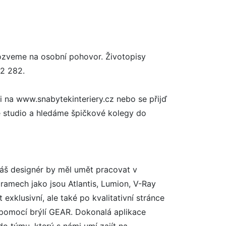
veme na osobní pohovor. Životopisy
52 282.
ni na www.snabytekinteriery.cz nebo se přijď
é studio a hledáme špičkové kolegy do
Náš designér by měl umět pracovat v
mech jako jsou Atlantis, Lumion, V-Ray
exklusivní, ale také po kvalitativní stránce
 pomocí brýlí GEAR. Dokonalá aplikace