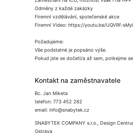
Zaměstnání na IČO, možnost však i na HPP
Odměny z každé zakázky
Firemní vzdělávání, společenské akce
Firemní Video: https://youtu.be/UQVRf-sM
Požadujeme:
Vše podstatné je popsáno výše.
Pokud jste se dočetl/a až sem, potkejme s
Kontakt na zaměstnavatele
Bc. Jan Miketa
telefon: 773 452 282
email: info@snabytek.cz
SNABYTEK COMPANY s.r.o., Design Centru
Ostrava