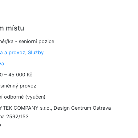
m místu
ér/ka - seniorní pozice
a a provoz
,
Služby
va
0 – 45 000 Kč
směnný provoz
ní odborné (vyučen)
TEK COMPANY s.r.o., Design Centrum Ostrava
íjna 2592/153
0