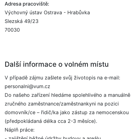
Adresa pracoviště:
Výchovný ústav Ostrava - Hrabůvka
Slezská 49/23
70030
Další informace o volném místu
V případě zájmu zašlete svůj životopis na e-mail:
personalni@vum.cz
Do našeho zařízení hledáme spolehlivého a manuálně
zručného zaměstnance/zaměstnankyni na pozici
domovník/ce – řidič/ka jako zástup za nemocenskou
(předpokládaná délka cca 2-3 měsíce).
Náplň práce:
- zajištění běžné údržby budovy a areálu