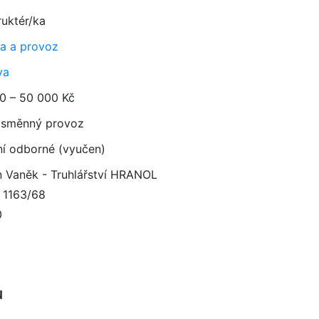
ruktér/ka
a a provoz
va
0 – 50 000 Kč
směnný provoz
ní odborné (vyučen)
n Vaněk - Truhlářství HRANOL
 1163/68
0
u