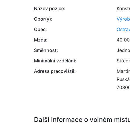
Název pozice:
Konst
Obor(y):
Výrob
Obec:
Ostra
Mzda:
40 00
Směnnost:
Jedno
Minimální vzdělání:
Střed
Adresa pracoviště:
Marti
Ruská
7030
Další informace o volném míst