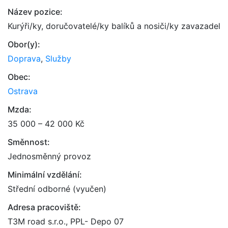
Název pozice:
Kurýři/ky, doručovatelé/ky balíků a nosiči/ky zavazadel
Obor(y):
Doprava
,
Služby
Obec:
Ostrava
Mzda:
35 000 – 42 000 Kč
Směnnost:
Jednosměnný provoz
Minimální vzdělání:
Střední odborné (vyučen)
Adresa pracoviště:
T3M road s.r.o., PPL- Depo 07