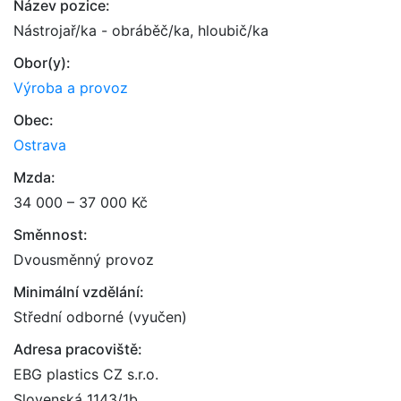
Název pozice:
Nástrojař/ka - obráběč/ka, hloubič/ka
Obor(y):
Výroba a provoz
Obec:
Ostrava
Mzda:
34 000 – 37 000 Kč
Směnnost:
Dvousměnný provoz
Minimální vzdělání:
Střední odborné (vyučen)
Adresa pracoviště:
EBG plastics CZ s.r.o.
Slovenská 1143/1b