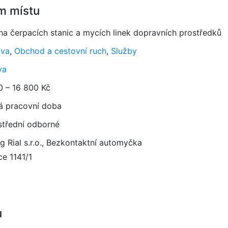
m místu
ha čerpacích stanic a mycích linek dopravních prostředků
ava
,
Obchod a cestovní ruch
,
Služby
va
0 – 16 800 Kč
á pracovní doba
 střední odborné
g Rial s.r.o., Bezkontaktní automyčka
ce 1141/1
u