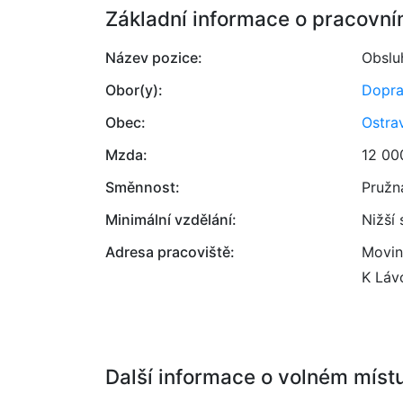
Základní informace o pracovní
Název pozice:
Obslu
Obor(y):
Dopr
Obec:
Ostra
Mzda:
12 00
Směnnost:
Pružn
Minimální vzdělání:
Nižší
Adresa pracoviště:
Movin
K Láv
Další informace o volném míst