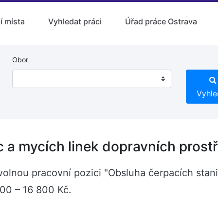
í místa
Vyhledat práci
Úřad práce Ostrava
Obor
Vyhle
 a mycích linek dopravních prost
ě volnou pracovní pozici "Obsluha čerpacích stan
000 – 16 800 Kč.