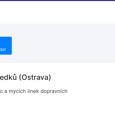
dat
ředků (Ostrava)
ic a mycích linek dopravních