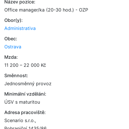
Název pozice:
Office manager/ka (20-30 hod.) - OZP
Obor(y):
Administrativa
Obec:
Ostrava
Mzda:
11 200 – 22 000 Kč
Směnnost:
Jednosměnný provoz
Minimální vzdělání:
ÚSV s maturitou
Adresa pracoviště:
Scenario s.r.o.,
Pohraniční 1435/86