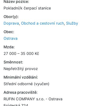
Název pozice:
Pokladní/k čerpací stanice
Obor(y):
Doprava
,
Obchod a cestovní ruch
,
Služby
Obec:
Ostrava
Mzda:
27 000 – 35 000 Kč
Směnnost:
Nepřetržitý provoz
Minimální vzdělání:
Střední odborné (vyučen)
Adresa pracoviště:
RUFIN COMPANY s.r.o. - Ostrava
Frýdecká 724