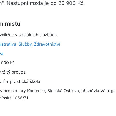
h". Nástupní mzda je od 26 900 Kč.
m místu
vník/ce v sociálních službách
istrativa
,
Služby
,
Zdravotnictví
va
 900 Kč
tržitý provoz
dní + praktická škola
 pro seniory Kamenec, Slezská Ostrava, příspěvková orga
ínská 1056/71