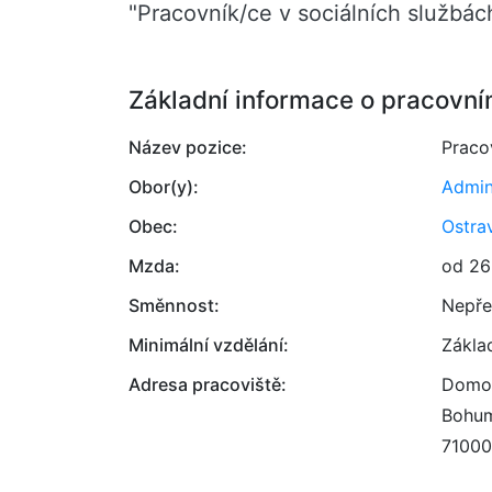
"Pracovník/ce v sociálních službác
Základní informace o pracovní
Název pozice:
Praco
Obor(y):
Admin
Obec:
Ostra
Mzda:
od 26
Směnnost:
Nepře
Minimální vzdělání:
Zákla
Adresa pracoviště:
Domov
Bohum
71000