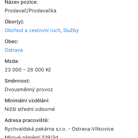
Název pozice:
Prodavač/Prodavačka
Obor(y):
Obchod a cestovní ruch
,
Služby
Obec:
Ostrava
Mzda:
23 000 – 26 000 Kč
Směnnost:
Dvousměnný provoz
Minimální vzdělání:
Nižší střední odborné
Adresa pracoviště:
Rychvaldská pekárna s.r.o. - Ostrava-Vítkovice
Mírové náměstí 519/3d