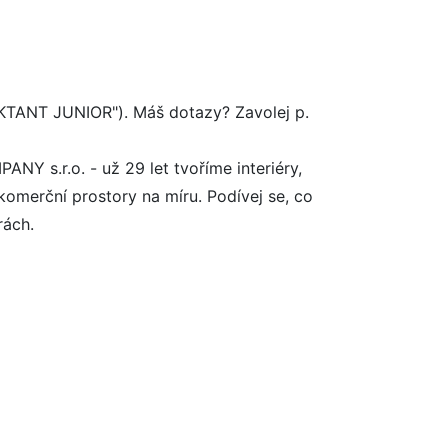
EKTANT JUNIOR"). Máš dotazy? Zavolej p.
 s.r.o. - už 29 let tvoříme interiéry,
komerční prostory na míru. Podívej se, co
rách.