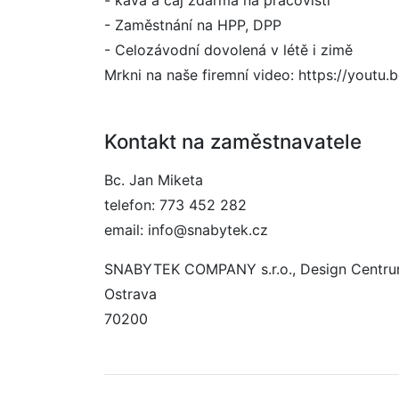
- káva a čaj zdarma na pracovišti
- Zaměstnání na HPP, DPP
- Celozávodní dovolená v létě i zimě
Mrkni na naše firemní video: https://yout
Kontakt na zaměstnavatele
Bc. Jan Miketa
telefon: 773 452 282
email: info@snabytek.cz
SNABYTEK COMPANY s.r.o., Design Centru
Ostrava
70200