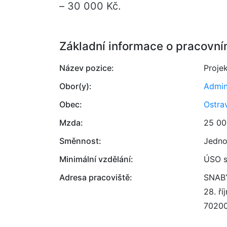
– 30 000 Kč.
Základní informace o pracovní
Název pozice:
Proje
Obor(y):
Admin
Obec:
Ostra
Mzda:
25 00
Směnnost:
Jedno
Minimální vzdělání:
ÚSO s
Adresa pracoviště:
SNABY
28. ř
7020