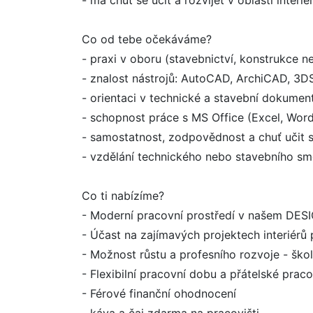
- má chuť se učit a rozvíjet v oblasti inter
Co od tebe očekáváme?
- praxi v oboru (stavebnictví, konstrukce 
- znalost nástrojů: AutoCAD, ArchiCAD, 3
- orientaci v technické a stavební dokumen
- schopnost práce s MS Office (Excel, Wor
- samostatnost, zodpovědnost a chuť učit
- vzdělání technického nebo stavebního sm
Co ti nabízíme?
- Moderní pracovní prostředí v našem DE
- Účast na zajímavých projektech interiérů
- Možnost růstu a profesního rozvoje - škol
- Flexibilní pracovní dobu a přátelské praco
- Férové finanční ohodnocení