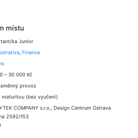
m místu
ktant/ka Junior
istrativa
,
Finance
va
0 – 30 000 Kč
směnný provoz
 maturitou (bez vyučení)
TEK COMPANY s.r.o., Design Centrum Ostrava
íjna 2592/153
0