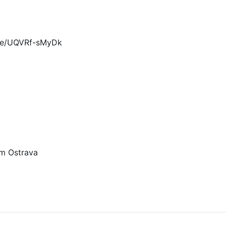
u.be/UQVRf-sMyDk
m Ostrava