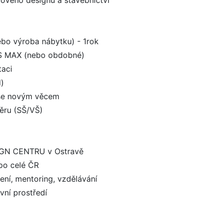
iérového designu a stavebnictví
nebo výroba nábytku) - 1rok
DS MAX (nebo obdobné)
taci
d)
 se novým věcem
ěru (SŠ/VŠ)
SIGN CENTRU v Ostravě
 po celé ČR
ení, mentoring, vzdělávání
vní prostředí