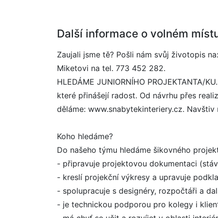
Další informace o volném míst
Zaujali jsme tě? Pošli nám svůj životopis
Miketovi na tel. 773 452 282.
HLEDÁME JUNIORNÍHO PROJEKTANTA/KU. Inter
které přinášejí radost. Od návrhu přes real
děláme: www.snabytekinteriery.cz. Navšti
Koho hledáme?
Do našeho týmu hledáme šikovného projektan
- připravuje projektovou dokumentaci (stáva
- kreslí projekční výkresy a upravuje podkl
- spolupracuje s designéry, rozpočtáři a da
- je technickou podporou pro kolegy i klien