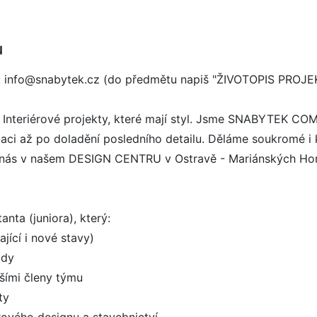
u
 na: info@snabytek.cz (do předmětu napiš "ŽIVOTOPIS PROJ
iérové projekty, které mají styl. Jsme SNABYTEK COMPANY
izaci až po doladění posledního detailu. Děláme soukromé i 
v nás v našem DESIGN CENTRU v Ostravě - Mariánských Ho
ta (juniora), který:
jící i nové stavy)
ady
lšími členy týmu
ty