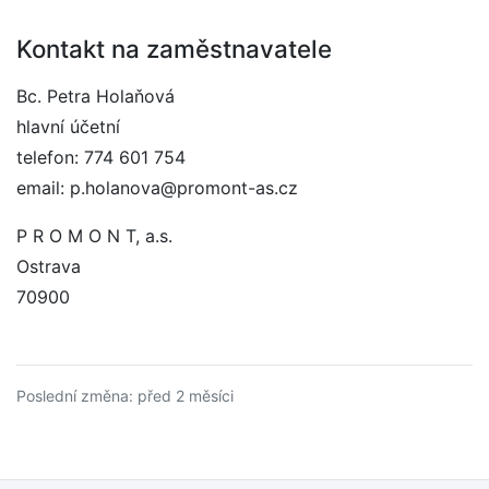
Kontakt na zaměstnavatele
Bc. Petra Holaňová
hlavní účetní
telefon: 774 601 754
email: p.holanova@promont-as.cz
P R O M O N T, a.s.
Ostrava
70900
Poslední změna: před 2 měsíci