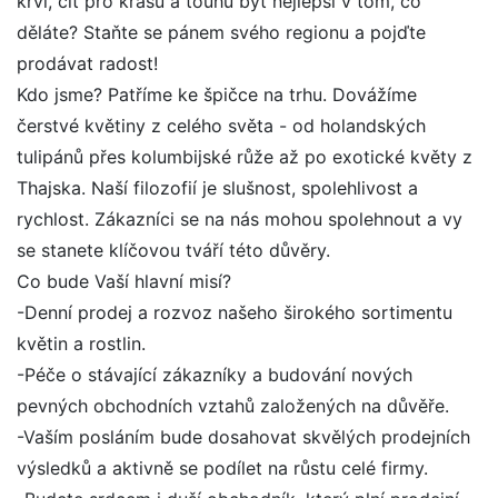
krvi, cit pro krásu a touhu být nejlepší v tom, co
děláte? Staňte se pánem svého regionu a pojďte
prodávat radost!
Kdo jsme? Patříme ke špičce na trhu. Dovážíme
čerstvé květiny z celého světa - od holandských
tulipánů přes kolumbijské růže až po exotické květy z
Thajska. Naší filozofií je slušnost, spolehlivost a
rychlost. Zákazníci se na nás mohou spolehnout a vy
se stanete klíčovou tváří této důvěry.
Co bude Vaší hlavní misí?
-Denní prodej a rozvoz našeho širokého sortimentu
květin a rostlin.
-Péče o stávající zákazníky a budování nových
pevných obchodních vztahů založených na důvěře.
-Vaším posláním bude dosahovat skvělých prodejních
výsledků a aktivně se podílet na růstu celé firmy.