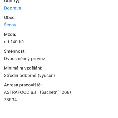
Obor(y):
Doprava
Obec:
Šenov
Mzda:
od 140 Kč
Směnnost:
Dvousměnný provoz
Minimální vzdělání:
Střední odborné (vyučen)
Adresa pracoviště:
ASTRAFOOD a.s.. (Šachetní 1268)
73934