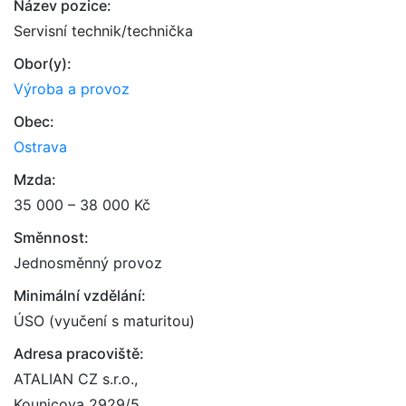
Název pozice:
Servisní technik/technička
Obor(y):
Výroba a provoz
Obec:
Ostrava
Mzda:
35 000 – 38 000 Kč
Směnnost:
Jednosměnný provoz
Minimální vzdělání:
ÚSO (vyučení s maturitou)
Adresa pracoviště:
ATALIAN CZ s.r.o.,
Kounicova 2929/5