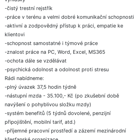
-čistý trestní rejstřík
-práce v terénu a velmi dobré komunikační schopnosti
-aktivní a zodpovědný přístup k práci, empatie ke
klientovi
-schopnost samostatné i týmové práce
-znalost práce na PC, Word, Excel, MS365
-ochota dále se vzdělávat
-psychická odolnost a odolnost proti stresu
Rádi nabídneme:
-plný úvazek 37,5 hodin týdně
-nástupní mzda - 35.100,- Kč (po zkušební době
navýšení o pohyblivou složku mzdy)
-systém benefitů (5 týdnů dovolené, penzijní
připojištění, mobilní tarif, atd.)
-příjemné pracovní prostředí a zázemí mezinárodní
křesťanské organizace