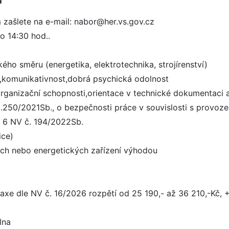
 zašlete na e-mail: nabor@her.vs.gov.cz
o 14:30 hod..
ho směru (energetika, elektrotechnika, strojírenství)
v,komunikativnost,dobrá psychická odolnost
rganizační schopnosti,orientace v technické dokumentaci 
.250/2021Sb., o bezpečnosti práce v souvislosti s provoz
a 6 NV č. 194/2022Sb.
ice)
kých nebo energetických zařízení výhodou
praxe dle NV č. 16/2026 rozpětí od 25 190,- až 36 210,-Kč, 
lna