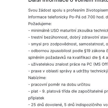
Svou žádost spolu s profesním životopisem
Informace telefonicky Po-Pá od 7:00 hod. d
Požadujeme:
- minimálně USO maturitní zkouška technické
- trestní bezúhonnost, dobrý zdravotní sta
- smysl pro zodpovědnost, samostatnost, o
- odbornou zpusobilost podle §19 zákona č
splněním požadavků na kvalifikaci dle § 4 
- uživatelskou znalost práce na PC (MS Off
- praxe v oblasti správy a udržby technic
Nabízíme:
- pracovní poměr na dobu určitou
- plat - 9. platová třída dle započítatelné 
příplatek
- 25 dnů dovolené, 5 dnů indispozičního vo