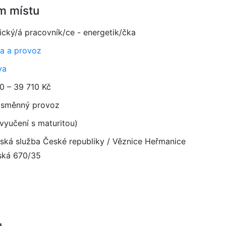
m místu
ický/á pracovník/ce - energetik/čka
a a provoz
va
0 – 39 710 Kč
směnný provoz
vyučení s maturitou)
ská služba České republiky / Věznice Heřmanice
ská 670/35
u