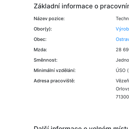
Základní informace o pracovní
Název pozice:
Techn
Obor(y):
Výrob
Obec:
Ostra
Mzda:
28 69
Směnnost:
Jedno
Minimální vzdělání:
ÚSO (
Adresa pracoviště:
Vězeň
Orlov
71300
Další informace o volném míst