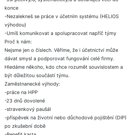
konce
-Nezalekneš se práce v účetním systému (HELIOS
výhodou)
-Umíš komunikovat a spolupracovat napříč týmy
Proč k nám:
Nejsme jen o číslech. Věříme, že i účetnictví může
dávat smysl a podporovat fungování celé firmy.
Hledáme někoho, kdo chce rozumět souvislostem a
být důležitou součástí týmu.
Zaměstnanecké výhody:
-práce na HPP
-23 dnů dovolené
-stravenkový paušál
-příspěvek na životní nebo důchodové pojištění (DIP)
po zkušební době
-Benefit karta