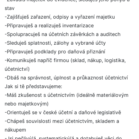
stav
-Zajišťuješ zařazení, odpisy a vyřazení majetku
-Připravuješ a realizuješ inventarizace
-Spolupracuješ na účetních závěrkách a auditech
-Sleduješ splatnosti, zálohy a vybrané účty
-Připravuješ podklady pro daňová přiznání
-Komunikuješ napříč firmou (sklad, nákup, logistika,
účetnictví)
-Dbáš na správnost, úplnost a průkaznost účetnictví
Jak si tě představujeme:
-Máš zkušenost s účetnictvím (ideálně materiálovým
nebo majetkovým)
-Orientuješ se v české účetní a daňové legislativě
-Chápeš souvislosti mezi účetnictvím, skladem a
nákupem
-Jsi pečlivý/á, systematický/á a dotahuješ věci do