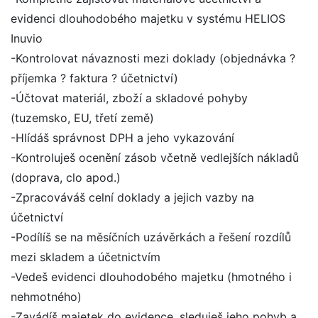
evidenci dlouhodobého majetku v systému HELIOS
Inuvio
-Kontrolovat návaznosti mezi doklady (objednávka ?
příjemka ? faktura ? účetnictví)
-Účtovat materiál, zboží a skladové pohyby
(tuzemsko, EU, třetí země)
-Hlídáš správnost DPH a jeho vykazování
-Kontroluješ ocenění zásob včetně vedlejších nákladů
(doprava, clo apod.)
-Zpracováváš celní doklady a jejich vazby na
účetnictví
-Podílíš se na měsíčních uzávěrkách a řešení rozdílů
mezi skladem a účetnictvím
-Vedeš evidenci dlouhodobého majetku (hmotného i
nehmotného)
-Zavádíš majetek do evidence, sleduješ jeho pohyb a