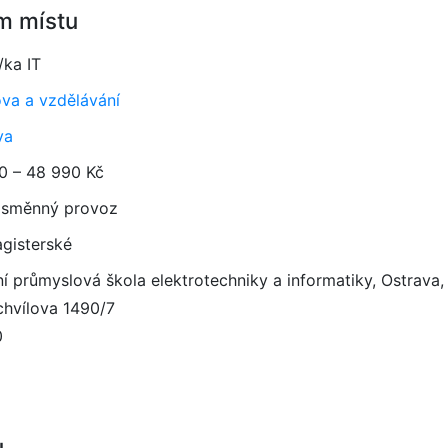
m místu
/ka IT
va a vzdělávání
va
0 – 48 990 Kč
směnný provoz
gisterské
ní průmyslová škola elektrotechniky a informatiky, Ostrava
chvílova 1490/7
0
u