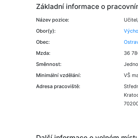
Základní informace o pracovní
Název pozice:
Učitel
Obor(y):
Výcho
Obec:
Ostra
Mzda:
36 78
Směnnost:
Jedno
Minimální vzdělání:
VŠ ma
Adresa pracoviště:
Střed
Krato
7020
Další informace o volném míst