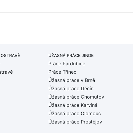
 OSTRAVĚ
ÚŽASNÁ PRÁCE JINDE
ě
Práce Pardubice
stravě
Práce Třinec
Úžasná práce v Brně
Úžasná práce Děčín
Úžasná práce Chomutov
Úžasná práce Karviná
Úžasná práce Olomouc
Úžasná práce Prostějov