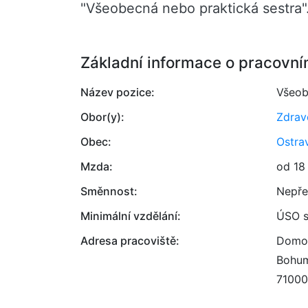
"Všeobecná nebo praktická sestra"
Základní informace o pracovní
Název pozice:
Všeob
Obor(y):
Zdrav
Obec:
Ostra
Mzda:
od 18
Směnnost:
Nepře
Minimální vzdělání:
ÚSO s
Adresa pracoviště:
Domov
Bohum
71000