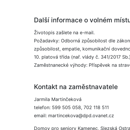
Další informace o volném míst
Životopis zašlete na e-mail.
Požadavky: Odborná způsobilost dle zákona
způsobilost, empatie, komunikační dovedno
10. platová třída (nař. vlády č. 341/2017 Sb.)
Zaměstnanecké výhody: Příspěvek na stravov
Kontakt na zaměstnavatele
Jarmila Martinčeková
telefon: 599 505 058, 702 118 511
email: martincekova@dpd.ovanet.cz
Domov pro seniory Kamenec, Slezská Ostra