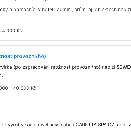
/čky a pomocníci v hotel., admin., prům. aj. objektech nabíz
24 000 Kč
žnost provozní/ho)
ervírka (po zapracování možnost provozní/ho) nabízí
SEWEC
č
.
000 – 40 000 Kč
s
a do výroby saun a wellness nabízí
CARETTA SPA CZ s.r.o.
v