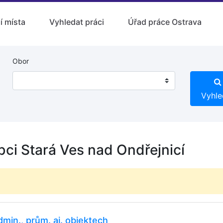
í místa
Vyhledat práci
Úřad práce Ostrava
Obor
Vyhle
bci Stará Ves nad Ondřejnicí
dmin., prům. aj. objektech